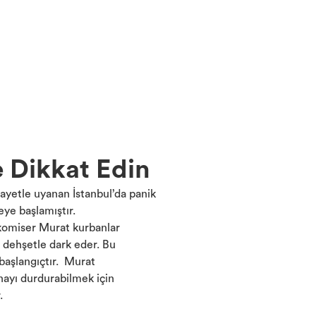
e Dikkat Edin
nayetle uyanan İstanbul’da panik
eye başlamıştır.
komiser
Murat kurbanlar
ı dehşetle dark eder. Bu
 başlangıçtır. Murat
ınayı durdurabilmek için
.