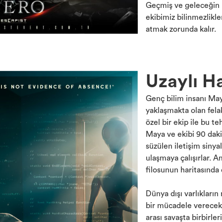
Geçmiş ve geleceğin k
ekibimiz bilinmezlikl
atmak zorunda kalır.
Uzaylı H
Genç bilim insanı May
yaklaşmakta olan fela
özel bir ekip ile bu te
Maya ve ekibi 90 daki
süzülen iletişim sinya
ulaşmaya çalışırlar. A
filosunun haritasınd
Dünya dışı varlıkların
bir mücadele verecek 
arası savaşta birbirle