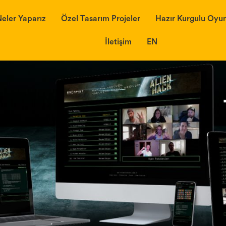
eler Yaparız
Özel Tasarım Projeler
Hazır Kurgulu Oyun
İletişim
EN