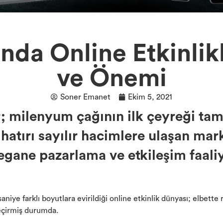
ında Online Etkinlikl
ve Önemi
Soner Emanet
Ekim 5, 2021
er; milenyum çağının ilk çeyreği ta
hatırı sayılır hacimlere ulaşan mar
gane pazarlama ve etkileşim faaliy
saniye farklı boyutlara evirildiği online etkinlik dünyası; elbett
geçirmiş durumda.