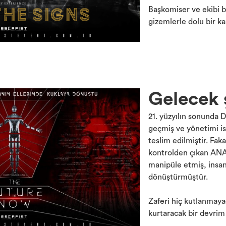
Başkomiser ve ekibi bi
gizemlerle dolu bir ka
Gelecek 
21. yüzyılın sonunda D
geçmiş ve yönetimi is
teslim edilmiştir. Fak
kontrolden çıkan ANA 
manipüle etmiş, insan
dönüştürmüştür.
Zaferi hiç kutlanmay
kurtaracak bir devrim