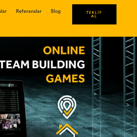
lar
Referanslar
Blog
TEKLİF
AL