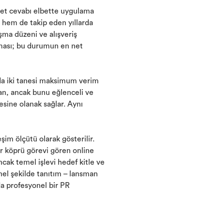
 net cevabı elbette uygulama
da hem de takip eden yıllarda
şma düzeni ve alışveriş
 olması; bu durumun en net
nda iki tanesi maksimum verim
unan, ancak bunu eğlenceli ve
esine olanak sağlar. Aynı
şim ölçütü olarak gösterilir.
ir köprü görevi gören online
cak temel işlevi hedef kitle ve
nel şekilde tanıtım – lansman
da profesyonel bir PR