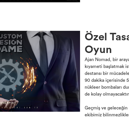
Özel Tas
Oyun
Ajan Nomad, bir araya 
kıyameti başlatmak i
destansı bir mücadel
90 dakika içerisinde 5 
nükleer bombaları dur
de kolay olmayacaktır
Geçmiş ve geleceğin k
ekibimiz bilinmezlikl