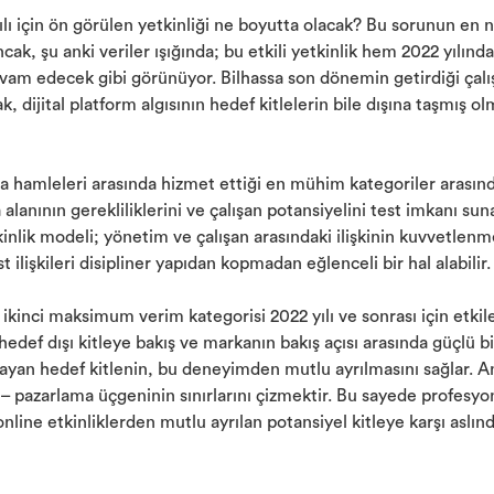
 yılı için ön görülen yetkinliği ne boyutta olacak? Bu sorunun en
cak, şu anki veriler ışığında; bu etkili yetkinlik hem 2022 yılın
vam edecek gibi görünüyor. Bilhassa son dönemin getirdiği çalı
rak, dijital platform algısının hedef kitlelerin bile dışına taşmış
ma hamleleri arasında hizmet ettiği en mühim kategoriler arası
ma alanının gerekliliklerini ve çalışan potansiyelini test imkanı s
kinlik modeli; yönetim ve çalışan arasındaki ilişkinin kuvvetlenm
 ilişkileri disipliner yapıdan kopmadan eğlenceli bir hal alabilir.
ikinci maksimum verim kategorisi 2022 yılı ve sonrası için etkile
hedef dışı kitleye bakış ve markanın bakış açısı arasında güçlü b
ayan hedef kitlenin, bu deneyimden mutlu ayrılmasını sağlar. An
 – pazarlama üçgeninin sınırlarını çizmektir. Bu sayede profesyo
nline etkinliklerden mutlu ayrılan potansiyel kitleye karşı aslın