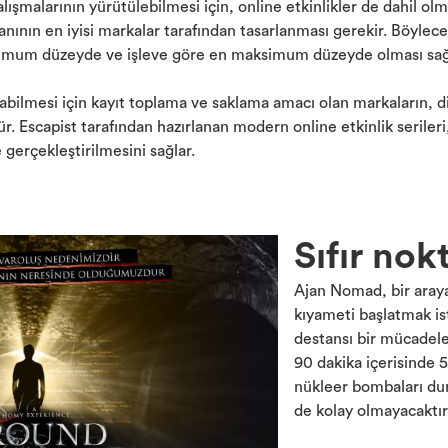
ışmalarının yürütülebilmesi için, online etkinlikler de dahil o
ının en iyisi markalar tarafından tasarlanması gerekir. Böylece 
imum düzeyde ve işleve göre en maksimum düzeyde olması sağl
bilmesi için kayıt toplama ve saklama amacı olan markaların, dile
 Escapist tarafından hazırlanan modern online etkinlik serileri
 gerçekleştirilmesini sağlar.
Sıfır nok
Ajan Nomad, bir araya 
kıyameti başlatmak i
destansı bir mücadel
90 dakika içerisinde 5 
nükleer bombaları dur
de kolay olmayacaktır