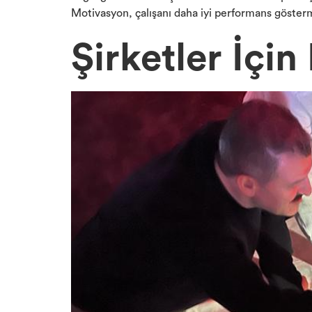
Motivasyon, çalışanı daha iyi performans göstermes
Şirketler İçin