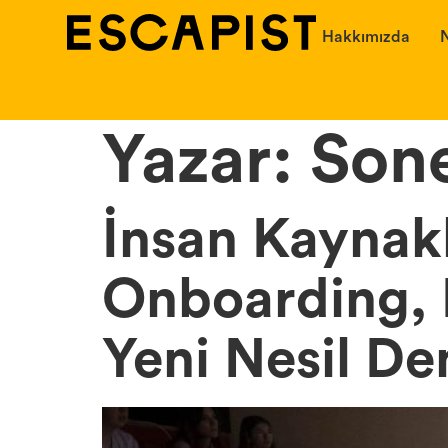
Hakkımızda
N
Yazar:
Son
İnsan Kaynak
Onboarding, 
Yeni Nesil De