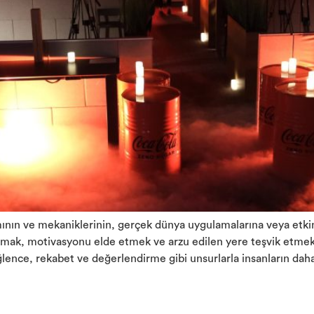
nın ve mekaniklerinin, gerçek dünya uygulamalarına veya etkinl
tırmak, motivasyonu elde etmek ve arzu edilen yere teşvik etmek
lence, rekabet ve değerlendirme gibi unsurlarla insanların daha 