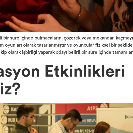
li bir süre içinde bulmacalarını çözerek veya mekandan kaçmaya
m oyunları olarak tasarlanmıştır ve oyuncular fiziksel bir şekild
 ekip olarak işbirliği yaparak odayı belirli bir süre içinde tamam
yon Etkinlikleri
iz?