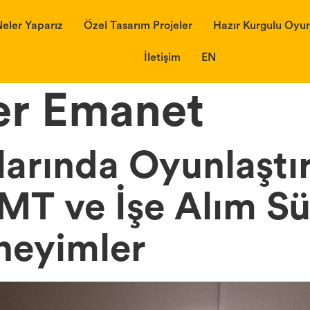
eler Yaparız
Özel Tasarım Projeler
Hazır Kurgulu Oyun
İletişim
EN
er Emanet
larında Oyunlaştı
MT ve İşe Alım Sü
neyimler