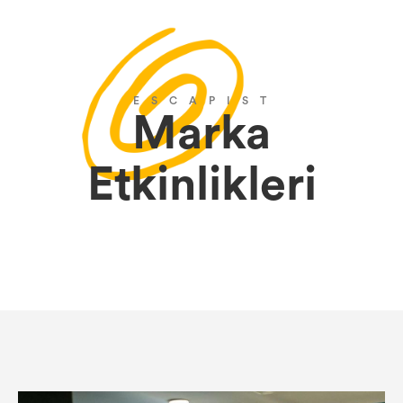
E S C A P I S T
Marka
Etkinlikleri