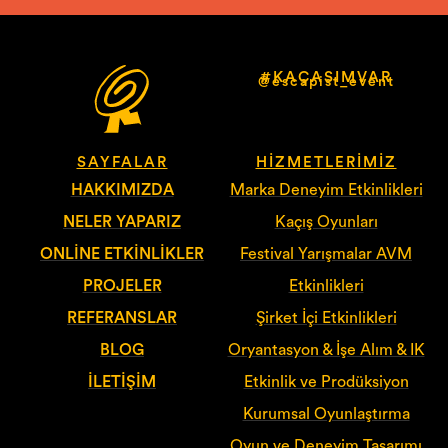
#KAÇASIMVAR
@escapist_event
SAYFALAR
HIZMETLERIMIZ
HAKKIMIZDA
Marka Deneyim Etkinlikleri
NELER YAPARIZ
Kaçış Oyunları
ONLINE ETKINLIKLER
Festival Yarışmalar AVM
PROJELER
Etkinlikleri
REFERANSLAR
Şirket İçi Etkinlikleri
BLOG
Oryantasyon & İşe Alım & IK
İLETIŞIM
Etkinlik ve Prodüksiyon
Kurumsal Oyunlaştırma
Oyun ve Deneyim Tasarımı