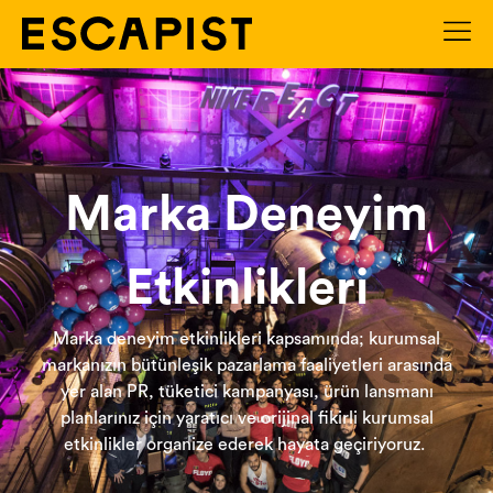
Marka Deneyim
Etkinlikleri
Marka deneyim etkinlikleri kapsamında; kurumsal
markanızın bütünleşik pazarlama faaliyetleri arasında
yer alan PR, tüketici kampanyası, ürün lansmanı
planlarınız için yaratıcı ve orijinal fikirli kurumsal
etkinlikler organize ederek hayata geçiriyoruz.