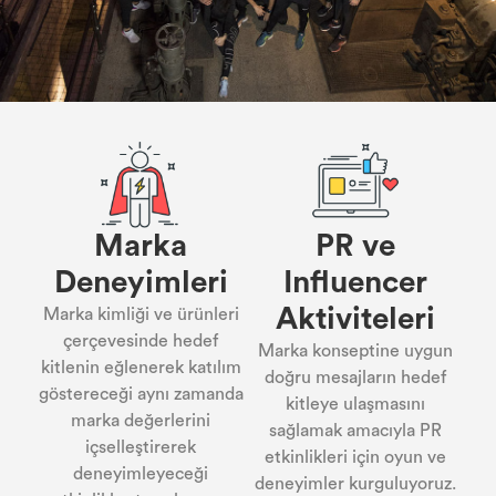
Marka
PR ve
Deneyimleri
Influencer
Aktiviteleri
Marka kimliği ve ürünleri
çerçevesinde hedef
Marka konseptine uygun
kitlenin eğlenerek katılım
doğru mesajların hedef
göstereceği aynı zamanda
kitleye ulaşmasını
marka değerlerini
sağlamak amacıyla PR
içselleştirerek
etkinlikleri için oyun ve
deneyimleyeceği
deneyimler kurguluyoruz.