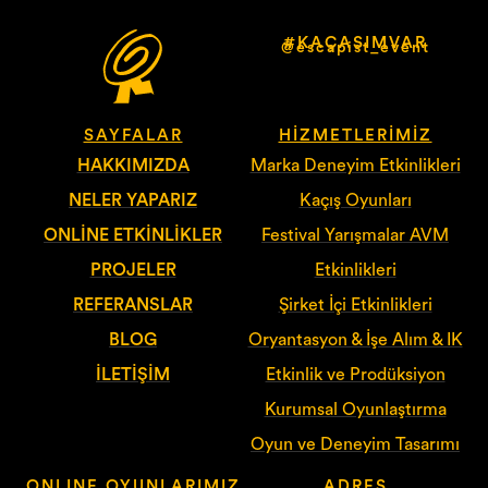
#KAÇASIMVAR
@escapist_event
SAYFALAR
HIZMETLERIMIZ
HAKKIMIZDA
Marka Deneyim Etkinlikleri
NELER YAPARIZ
Kaçış Oyunları
ONLINE ETKINLIKLER
Festival Yarışmalar AVM
PROJELER
Etkinlikleri
REFERANSLAR
Şirket İçi Etkinlikleri
BLOG
Oryantasyon & İşe Alım & IK
İLETIŞIM
Etkinlik ve Prodüksiyon
Kurumsal Oyunlaştırma
Oyun ve Deneyim Tasarımı
ONLINE OYUNLARIMIZ
ADRES