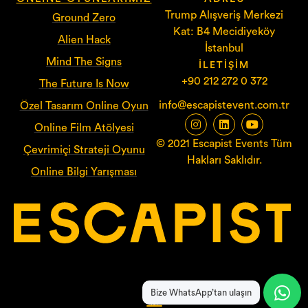
Trump Alışveriş Merkezi
Ground Zero
Kat: B4 Mecidiyeköy
Alien Hack
İstanbul
Mind The Signs
İLETIŞIM
+90 212 272 0 372
The Future Is Now
info@escapistevent.com.tr
Özel Tasarım Online Oyun
Online Film Atölyesi
© 2021 Escapist Events Tüm
Çevrimiçi Strateji Oyunu
Hakları Saklıdır.
Online Bilgi Yarışması
Bize WhatsApp’tan ulaşın