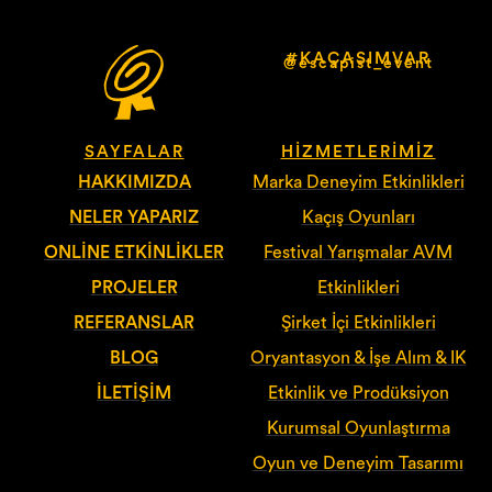
#KAÇASIMVAR
@escapist_event
SAYFALAR
HIZMETLERIMIZ
HAKKIMIZDA
Marka Deneyim Etkinlikleri
NELER YAPARIZ
Kaçış Oyunları
ONLINE ETKINLIKLER
Festival Yarışmalar AVM
PROJELER
Etkinlikleri
REFERANSLAR
Şirket İçi Etkinlikleri
BLOG
Oryantasyon & İşe Alım & IK
İLETIŞIM
Etkinlik ve Prodüksiyon
Kurumsal Oyunlaştırma
Oyun ve Deneyim Tasarımı