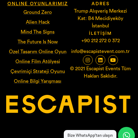
ONLINE OYUNLARIMIZ
ADRES
Trump Alışveriş Merkezi
Ground Zero
Kat: B4 Mecidiyeköy
Alien Hack
İstanbul
Mind The Signs
İLETIŞIM
+90 212 272 0 372
The Future Is Now
info@escapistevent.com.tr
Özel Tasarım Online Oyun
Online Film Atölyesi
© 2021 Escapist Events Tüm
Çevrimiçi Strateji Oyunu
Hakları Saklıdır.
Online Bilgi Yarışması
Bize WhatsApp’tan ulaşın