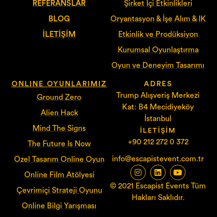
REFERANSLAR
Şirket İçi Etkinlikleri
BLOG
Oryantasyon & İşe Alım & IK
İLETIŞIM
Etkinlik ve Prodüksiyon
Kurumsal Oyunlaştırma
Oyun ve Deneyim Tasarımı
ONLINE OYUNLARIMIZ
ADRES
Trump Alışveriş Merkezi
Ground Zero
Kat: B4 Mecidiyeköy
Alien Hack
İstanbul
Mind The Signs
İLETIŞIM
+90 212 272 0 372
The Future Is Now
info@escapistevent.com.tr
Özel Tasarım Online Oyun
Online Film Atölyesi
© 2021 Escapist Events Tüm
Çevrimiçi Strateji Oyunu
Hakları Saklıdır.
Online Bilgi Yarışması