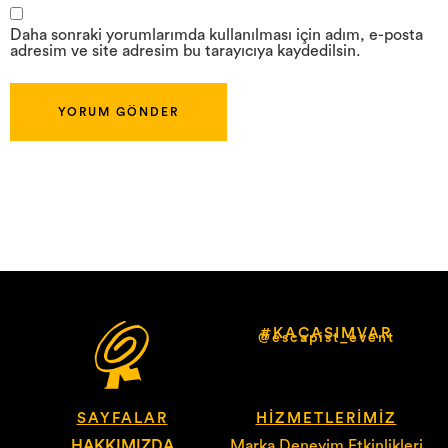
Daha sonraki yorumlarımda kullanılması için adım, e-posta
adresim ve site adresim bu tarayıcıya kaydedilsin.
#KAÇASIMVAR
@escapist_event
SAYFALAR
HIZMETLERIMIZ
HAKKIMIZDA
Marka Deneyim Etkinlikleri