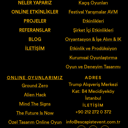
NELER YAPARIZ
Kaçış Oyunları
ONLINE ETKINLIKLER
Festival Yarışmalar AVM
PROJELER
Etkinlikleri
REFERANSLAR
Şirket İçi Etkinlikleri
BLOG
Oryantasyon & İşe Alım & IK
İLETIŞIM
Etkinlik ve Prodüksiyon
Kurumsal Oyunlaştırma
Oyun ve Deneyim Tasarımı
ONLINE OYUNLARIMIZ
ADRES
Trump Alışveriş Merkezi
Ground Zero
Kat: B4 Mecidiyeköy
Alien Hack
İstanbul
Mind The Signs
İLETIŞIM
+90 212 272 0 372
The Future Is Now
info@escapistevent.com.tr
Özel Tasarım Online Oyun