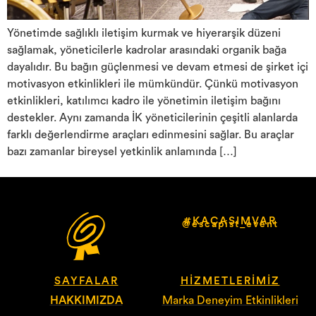
Yönetimde sağlıklı iletişim kurmak ve hiyerarşik düzeni
sağlamak, yöneticilerle kadrolar arasındaki organik bağa
dayalıdır. Bu bağın güçlenmesi ve devam etmesi de şirket içi
motivasyon etkinlikleri ile mümkündür. Çünkü motivasyon
etkinlikleri, katılımcı kadro ile yönetimin iletişim bağını
destekler. Aynı zamanda İK yöneticilerinin çeşitli alanlarda
farklı değerlendirme araçları edinmesini sağlar. Bu araçlar
bazı zamanlar bireysel yetkinlik anlamında […]
#KAÇASIMVAR
@escapist_event
SAYFALAR
HIZMETLERIMIZ
HAKKIMIZDA
Marka Deneyim Etkinlikleri