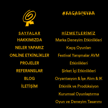
#KAÇASIMVAR
@escapist_event
SAYFALAR
HIZMETLERIMIZ
HAKKIMIZDA
Marka Deneyim Etkinlikleri
NELER YAPARIZ
Kaçış Oyunları
ONLINE ETKINLIKLER
Festival Yarışmalar AVM
PROJELER
Etkinlikleri
REFERANSLAR
Şirket İçi Etkinlikleri
BLOG
Oryantasyon & İşe Alım & IK
İLETIŞIM
Etkinlik ve Prodüksiyon
Kurumsal Oyunlaştırma
Oyun ve Deneyim Tasarımı