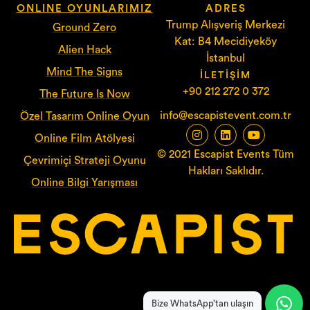
ONLINE OYUNLARIMIZ
ADRES
Trump Alışveriş Merkezi
Ground Zero
Kat: B4 Mecidiyeköy
Alien Hack
İstanbul
Mind The Signs
İLETIŞIM
+90 212 272 0 372
The Future Is Now
info@escapistevent.com.tr
Özel Tasarım Online Oyun
Online Film Atölyesi
© 2021 Escapist Events Tüm
Çevrimiçi Strateji Oyunu
Hakları Saklıdır.
Online Bilgi Yarışması
Bize WhatsApp’tan ulaşın