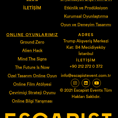
İLETIŞIM
Etkinlik ve Prodüksiyon
Kurumsal Oyunlaştırma
Oyun ve Deneyim Tasarımı
ONLINE OYUNLARIMIZ
ADRES
Trump Alışveriş Merkezi
Ground Zero
Kat: B4 Mecidiyeköy
Alien Hack
İstanbul
Mind The Signs
İLETIŞIM
+90 212 272 0 372
The Future Is Now
info@escapistevent.com.tr
Özel Tasarım Online Oyun
Online Film Atölyesi
© 2021 Escapist Events Tüm
Çevrimiçi Strateji Oyunu
Hakları Saklıdır.
Online Bilgi Yarışması