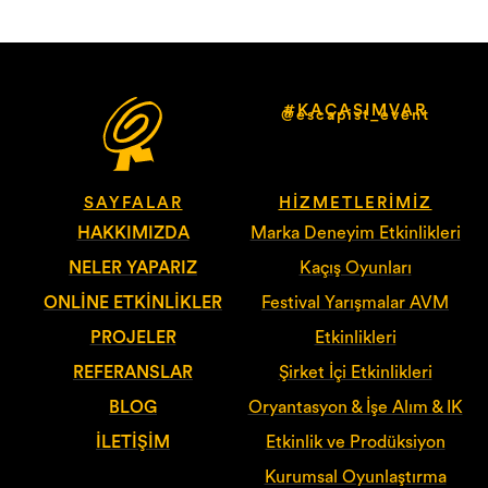
#KAÇASIMVAR
@escapist_event
SAYFALAR
HIZMETLERIMIZ
HAKKIMIZDA
Marka Deneyim Etkinlikleri
NELER YAPARIZ
Kaçış Oyunları
ONLINE ETKINLIKLER
Festival Yarışmalar AVM
PROJELER
Etkinlikleri
REFERANSLAR
Şirket İçi Etkinlikleri
BLOG
Oryantasyon & İşe Alım & IK
İLETIŞIM
Etkinlik ve Prodüksiyon
Kurumsal Oyunlaştırma