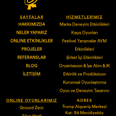
SAYFALAR
HIZMETLERIMIZ
HAKKIMIZDA
Marka Deneyim Etkinlikleri
NELER YAPARIZ
Kaçış Oyunları
ONLINE ETKINLIKLER
Festival Yarışmalar AVM
PROJELER
Etkinlikleri
REFERANSLAR
Şirket İçi Etkinlikleri
BLOG
Oryantasyon & İşe Alım & IK
İLETIŞIM
Etkinlik ve Prodüksiyon
Kurumsal Oyunlaştırma
Oyun ve Deneyim Tasarımı
ONLINE OYUNLARIMIZ
ADRES
Trump Alışveriş Merkezi
Ground Zero
Kat: B4 Mecidiyeköy
Alien Hack