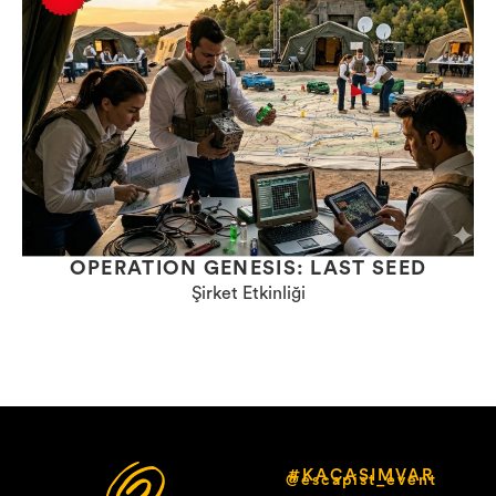
OPERATION GENESIS: LAST SEED
Şirket Etkinliği
#KAÇASIMVAR
@escapist_event