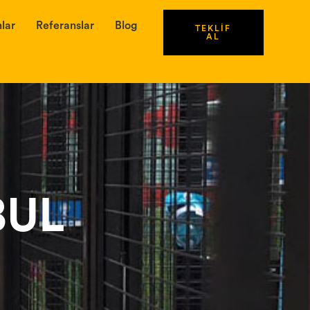
lar
Referanslar
Blog
TEKLİF
AL
BUL