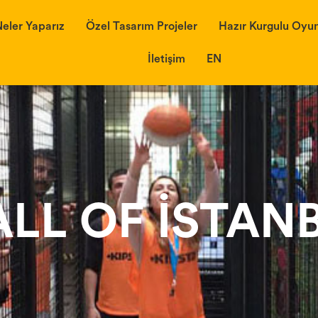
eler Yaparız
Özel Tasarım Projeler
Hazır Kurgulu Oyun
İletişim
EN
LL OF İSTAN