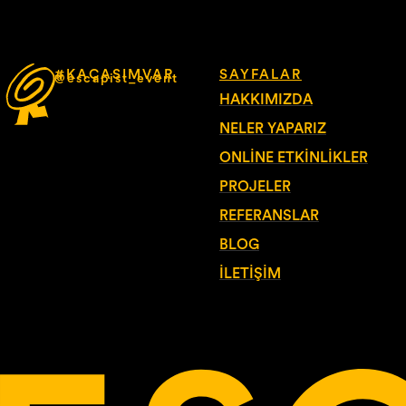
#KAÇASIMVAR
SAYFALAR
@escapist_event
HAKKIMIZDA
NELER YAPARIZ
ONLINE ETKINLIKLER
PROJELER
REFERANSLAR
BLOG
İLETIŞIM