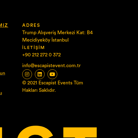
MIZ
ADRES
Trump Alışveriş Merkezi Kat: B4
Mecidiyeköy İstanbul
İLETIŞIM
+90 212 272 0 372
info@escapistevent.com.tr
yun
© 2021 Escapist Events Tüm
Hakları Saklıdır.
u