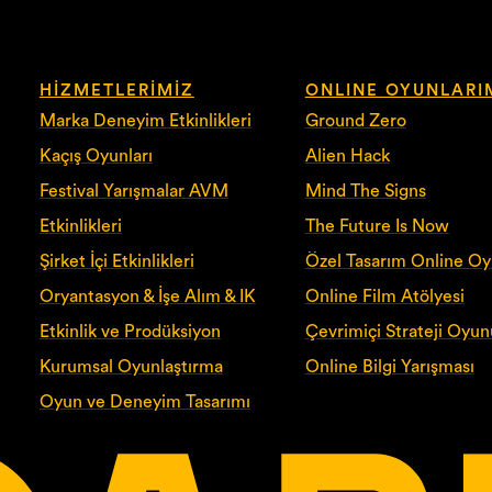
HIZMETLERIMIZ
ONLINE OYUNLARI
Marka Deneyim Etkinlikleri
Ground Zero
Kaçış Oyunları
Alien Hack
Festival Yarışmalar AVM
Mind The Signs
Etkinlikleri
The Future Is Now
Şirket İçi Etkinlikleri
Özel Tasarım Online O
Oryantasyon & İşe Alım & IK
Online Film Atölyesi
Etkinlik ve Prodüksiyon
Çevrimiçi Strateji Oyun
Kurumsal Oyunlaştırma
Online Bilgi Yarışması
Oyun ve Deneyim Tasarımı