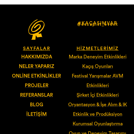
#KAÇASIMVAR
@escapist_event
SAYFALAR
HIZMETLERIMIZ
HAKKIMIZDA
Marka Deneyim Etkinlikleri
NELER YAPARIZ
Kaçış Oyunları
ONLINE ETKINLIKLER
Festival Yarışmalar AVM
PROJELER
Etkinlikleri
REFERANSLAR
Şirket İçi Etkinlikleri
BLOG
Oryantasyon & İşe Alım & IK
İLETIŞIM
Etkinlik ve Prodüksiyon
Kurumsal Oyunlaştırma
Oyun ve Deneyim Tasarımı