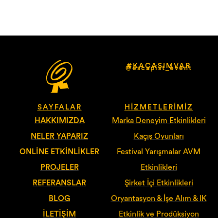
#KAÇASIMVAR
@escapist_event
SAYFALAR
HIZMETLERIMIZ
HAKKIMIZDA
Marka Deneyim Etkinlikleri
NELER YAPARIZ
Kaçış Oyunları
ONLINE ETKINLIKLER
Festival Yarışmalar AVM
PROJELER
Etkinlikleri
REFERANSLAR
Şirket İçi Etkinlikleri
BLOG
Oryantasyon & İşe Alım & IK
İLETIŞIM
Etkinlik ve Prodüksiyon