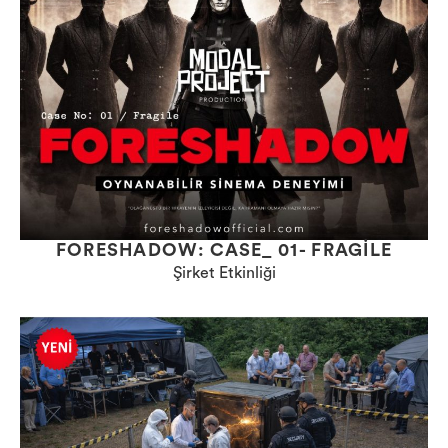
FORESHADOW: CASE_ 01- FRAGILE
Şirket Etkinliği