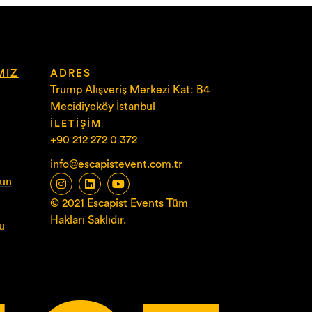
MIZ
ADRES
Trump Alışveriş Merkezi Kat: B4
Mecidiyeköy İstanbul
İLETIŞIM
+90 212 272 0 372
info@escapistevent.com.tr
yun
© 2021 Escapist Events Tüm
Hakları Saklıdır.
u