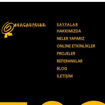
#KAÇASIMVAR
SAYFALAR
@escapist_event
HAKKIMIZDA
NELER YAPARIZ
ONLINE ETKINLIKLER
PROJELER
REFERANSLAR
BLOG
İLETIŞIM