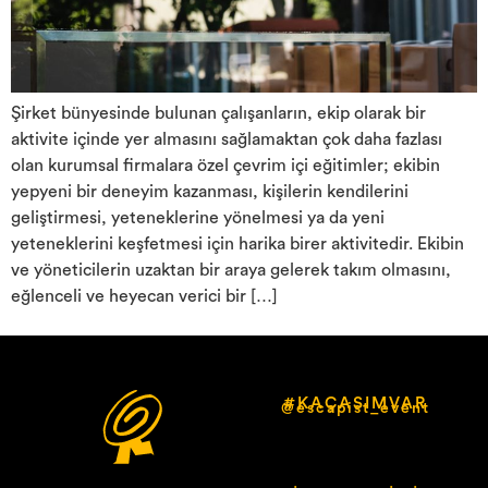
Şirket bünyesinde bulunan çalışanların, ekip olarak bir
aktivite içinde yer almasını sağlamaktan çok daha fazlası
olan kurumsal firmalara özel çevrim içi eğitimler; ekibin
yepyeni bir deneyim kazanması, kişilerin kendilerini
geliştirmesi, yeteneklerine yönelmesi ya da yeni
yeteneklerini keşfetmesi için harika birer aktivitedir. Ekibin
ve yöneticilerin uzaktan bir araya gelerek takım olmasını,
eğlenceli ve heyecan verici bir […]
#KAÇASIMVAR
@escapist_event