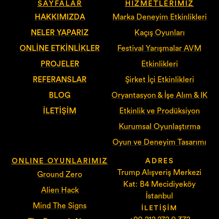
SAYFALAR
HIZMETLERIMIZ
HAKKIMIZDA
Marka Deneyim Etkinlikleri
NELER YAPARIZ
Kaçış Oyunları
ONLINE ETKINLIKLER
Festival Yarışmalar AVM
PROJELER
Etkinlikleri
REFERANSLAR
Şirket İçi Etkinlikleri
BLOG
Oryantasyon & İşe Alım & IK
İLETIŞIM
Etkinlik ve Prodüksiyon
Kurumsal Oyunlaştırma
Oyun ve Deneyim Tasarımı
ONLINE OYUNLARIMIZ
ADRES
Trump Alışveriş Merkezi
Ground Zero
Kat: B4 Mecidiyeköy
Alien Hack
İstanbul
Mind The Signs
İLETIŞIM