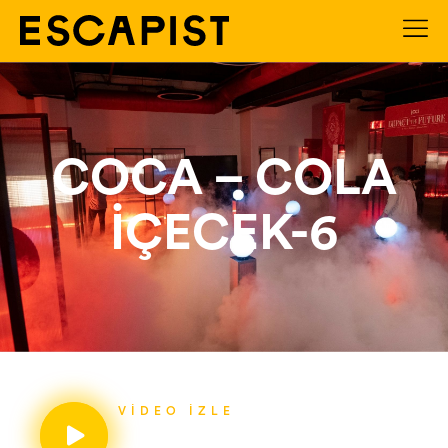
COCA – COLA
İÇECEK-6
VIDEO İZLE