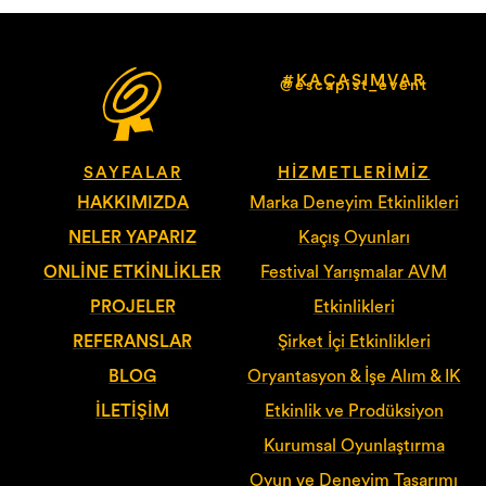
#KAÇASIMVAR
@escapist_event
SAYFALAR
HIZMETLERIMIZ
HAKKIMIZDA
Marka Deneyim Etkinlikleri
NELER YAPARIZ
Kaçış Oyunları
ONLINE ETKINLIKLER
Festival Yarışmalar AVM
PROJELER
Etkinlikleri
REFERANSLAR
Şirket İçi Etkinlikleri
BLOG
Oryantasyon & İşe Alım & IK
İLETIŞIM
Etkinlik ve Prodüksiyon
Kurumsal Oyunlaştırma
Oyun ve Deneyim Tasarımı