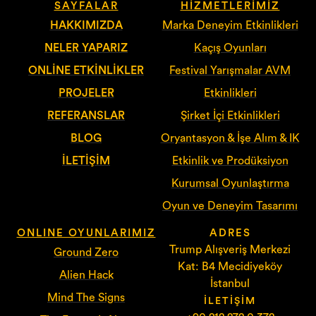
SAYFALAR
HIZMETLERIMIZ
HAKKIMIZDA
Marka Deneyim Etkinlikleri
NELER YAPARIZ
Kaçış Oyunları
ONLINE ETKINLIKLER
Festival Yarışmalar AVM
PROJELER
Etkinlikleri
REFERANSLAR
Şirket İçi Etkinlikleri
BLOG
Oryantasyon & İşe Alım & IK
İLETIŞIM
Etkinlik ve Prodüksiyon
Kurumsal Oyunlaştırma
Oyun ve Deneyim Tasarımı
ONLINE OYUNLARIMIZ
ADRES
Trump Alışveriş Merkezi
Ground Zero
Kat: B4 Mecidiyeköy
Alien Hack
İstanbul
Mind The Signs
İLETIŞIM