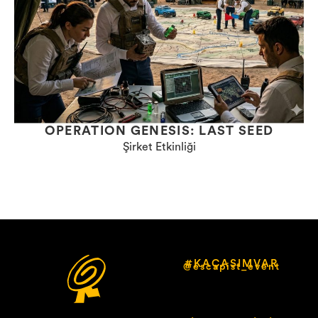
OPERATION GENESIS: LAST SEED
Şirket Etkinliği
#KAÇASIMVAR
@escapist_event