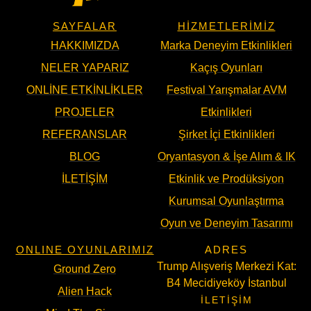
SAYFALAR
HIZMETLERIMIZ
HAKKIMIZDA
Marka Deneyim Etkinlikleri
NELER YAPARIZ
Kaçış Oyunları
ONLINE ETKINLIKLER
Festival Yarışmalar AVM
PROJELER
Etkinlikleri
REFERANSLAR
Şirket İçi Etkinlikleri
BLOG
Oryantasyon & İşe Alım & IK
İLETIŞIM
Etkinlik ve Prodüksiyon
Kurumsal Oyunlaştırma
Oyun ve Deneyim Tasarımı
ONLINE OYUNLARIMIZ
ADRES
Trump Alışveriş Merkezi Kat:
Ground Zero
B4 Mecidiyeköy İstanbul
Alien Hack
İLETIŞIM