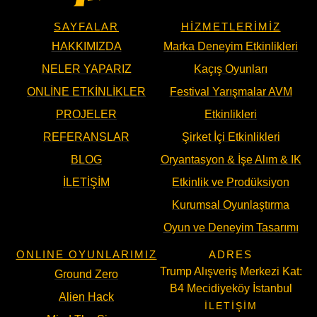
SAYFALAR
HIZMETLERIMIZ
HAKKIMIZDA
Marka Deneyim Etkinlikleri
NELER YAPARIZ
Kaçış Oyunları
ONLINE ETKINLIKLER
Festival Yarışmalar AVM
PROJELER
Etkinlikleri
REFERANSLAR
Şirket İçi Etkinlikleri
BLOG
Oryantasyon & İşe Alım & IK
İLETIŞIM
Etkinlik ve Prodüksiyon
Kurumsal Oyunlaştırma
Oyun ve Deneyim Tasarımı
ONLINE OYUNLARIMIZ
ADRES
Trump Alışveriş Merkezi Kat:
Ground Zero
B4 Mecidiyeköy İstanbul
Alien Hack
İLETIŞIM