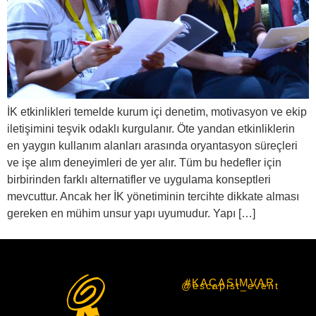
İK etkinlikleri temelde kurum içi denetim, motivasyon ve ekip
iletişimini teşvik odaklı kurgulanır. Öte yandan etkinliklerin
en yaygın kullanım alanları arasında oryantasyon süreçleri
ve işe alım deneyimleri de yer alır. Tüm bu hedefler için
birbirinden farklı alternatifler ve uygulama konseptleri
mevcuttur. Ancak her İK yönetiminin tercihte dikkate alması
gereken en mühim unsur yapı uyumudur. Yapı […]
#KAÇASIMVAR
@escapist_event