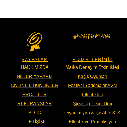
#KAÇASIMVAR
@escapist_event
SAYFALAR
HIZMETLERIMIZ
HAKKIMIZDA
Marka Deneyim Etkinlikleri
NELER YAPARIZ
Kaçış Oyunları
ONLINE ETKINLIKLER
Festival Yarışmalar AVM
PROJELER
Etkinlikleri
REFERANSLAR
Şirket İçi Etkinlikleri
BLOG
Oryantasyon & İşe Alım & IK
İLETIŞIM
Etkinlik ve Prodüksiyon