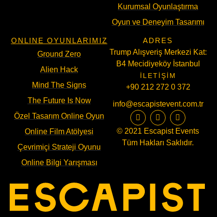
Kurumsal Oyunlaştırma
Oyun ve Deneyim Tasarımı
ONLINE OYUNLARIMIZ
ADRES
Trump Alışveriş Merkezi Kat:
Ground Zero
B4 Mecidiyeköy İstanbul
Alien Hack
İLETIŞIM
Mind The Signs
+90 212 272 0 372
The Future Is Now
info@escapistevent.com.tr
Özel Tasarım Online Oyun
© 2021 Escapist Events
Online Film Atölyesi
Tüm Hakları Saklıdır.
Çevrimiçi Strateji Oyunu
Online Bilgi Yarışması